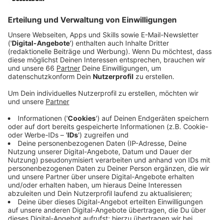
Veröffentlicht:
Freitag, 22.11.2024 13:07
Anzeige
Umleitungen für Theodor-Heuss-Brücke
werden vorbereitet
Anzeige
Wenn die Heuss-Brücke nicht zur Verfügung stehen
würde, müsste der Verkehr über die benachbarten
Rheinbrücken umgeleitet werden. Die Stadt arbeitet
laut Kral aber im Moment an weiteren Konzepten, um
den Verkehr im Bedarfsfall großräumig umzuleiten.
Anzeige