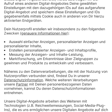
Neubau der Theodor-Heuss-Brücke wird
geplant
Anzeige
Parallel wird im Rathaus der
Neubau
der Brücke
geplant. Die Entscheidung soll bis zum Sommer 2025
fallen. Die Theodor-Heuss-Brücke ist marode. Seit
langem dürfen schwere Laster sie nicht mehr
befahren. Gleiches gilt seit kurzem für die Südbrücke.
Auch sie soll neu gebaut werden.
Anzeige
Weitere Infos und Links zum Thema:
Anzeige