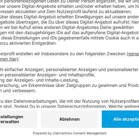
Rund 60 Jugendliche hatten den Sprungturm und die
damit aufzuhören. Außerdem bedrohten sie Schwimmm
daraufhin die Polizei und ließen das Bad räumen. Mit 
dass solche Vorfälle nicht mehr passieren, weil die 
hinterlassen müssen. Heute Vormittag soll es noch 
weitere Maßnahmen beschlossen werden sollen. Unte
für Freibad-Besuche vorher online registrieren müsse
Anzeige