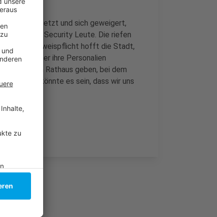
 Rutsche besetzt und sich geweigert,
eister und Security Leute. Die riefen
Hilfe der Ausweispflicht hofft die Stadt,
Freibadbesucher ihre Personalien
ein Treffen im Rathaus geben, bei dem
r anderem könnte es sein, dass wir uns
n.