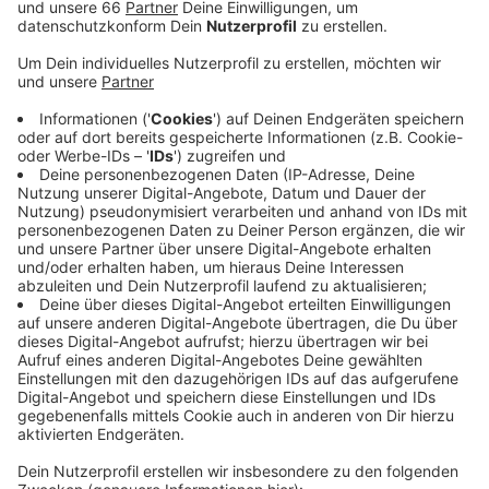
Für Autofahrer fällt dann eine Spur weg.
Veröffentlicht:
Mittwoch, 27.05.2020 15:07
Anzeige
Die Bilker Allee wird dann keine "Hauptverkehrsstraße"
mehr sein, sondern eine "Sammelstraße". Folge: dort
gilt dann Tempo 30. Autofahrer müssen zudem auf
Parkplätze verzichten und das Zweite-Reihe-Parken
fällt weg. Das ganze allerdings zunächst testweise.
Der Radweg wird an der Bilker Kirche noch in die
Martinstraße weitergeführt und in Richtung Süden
über die Oberbilker Allee. Auch auf der Königsberger
Straße und dem Sandträger Weg zwischen Lierenfeld
und Vennhausen bekommen Radfahrer eine eigene
Spur. Am "Trippelsberg" im Reisholzer Hafen wird sogar
eine "Protected Bike Lane" gebaut, um Radfahrer und