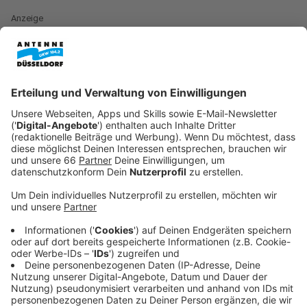
Anzeige
Das Wasser im Kö-Graben schimmert aktuell in einem
unnatürlichen Türkis-Ton. Ein Grund zur Sorge besteht
nach Angaben einer Stadtsprecherin auf Anfrage von
Antenne Düsseldorf aber nicht. Die wahrscheinliche
Ursache ist eine sogenannte Kalkausfällung. Dabei
lagert sich Kalk aus dem Wasser ab, weil das
chemische Gleichgewicht gestört ist.
Anzeige
Stadt sieht keine Gefahr für Mensch und Tier
Anzeige