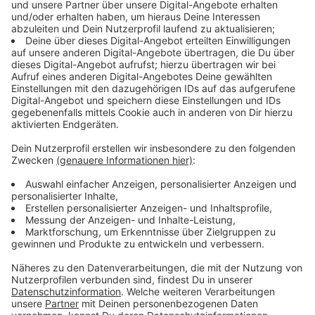
Nach Angaben der Stadt zeigt das Wasser im Kö-
Graben typische Merkmale einer Kalkausfällung. In der
kommenden Woche soll eine Analyse der Wasserhärte
und des Calciumgehalts die Vermutung bestätigen. Für
Menschen und Tiere bestehe keine Gefahr.
Die Stadt geht deshalb aktuell nicht von einem akuten
Problem aus. Trotzdem wird die Entwicklung weiter
beobachtet.
Anzeige
Algenblüte im Kö-Graben ausgeschlossen
Anzeige
Eine Algenblüte schließt die Stadt ausdrücklich aus.
Die Algendichte sei sehr gering und liege auf einem für