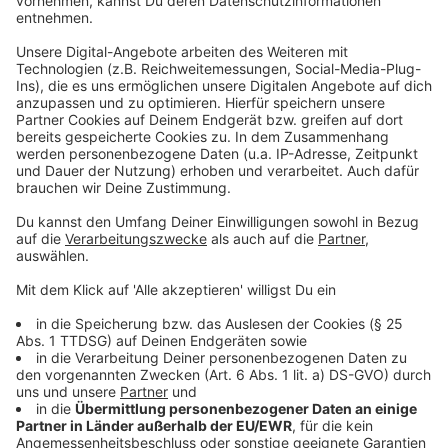
diese Jahreszeit normalen Niveau. Auch Schlieren auf
der Wasseroberfläche oder abgestorbene Algen am
Ufer seien nicht zu sehen.
Zudem liegt die Sichttiefe im Wasser bei mehr als
einem halben Meter. Nach Einschätzung der Stadt
wäre das bei einer Algenblüte eher untypisch. Deshalb
geht die Stadt davon aus, dass sich das Wasser im
Kö
-
Graben von selbst wieder reguliert.
Anzeige
Mehr Infos und Links zum Thema
Anzeige
Frühjahrsputz auf der Kö
Spektakulärer Einbruch im Kaufhof an der Königsallee