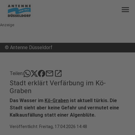
menu
Anzeige
©
Antenne Düsseldorf
mail
open_in_new
Teilen:
Stadt erklärt Verfärbung im Kö-
Graben
Das Wasser im
Kö-Graben
ist aktuell türkis. Die
Stadt sieht aber keine Gefahr und vermutet eine
Kalkausfällung statt einer Algenblüte.
Veröffentlicht:
Freitag, 17.04.2026 14:48