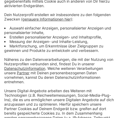
Anzeige
Weitere Infos zum Thema:
Anzeige
HIER kann der Anwohnerausweis online beantragt
werden
Meldung der Stadt zum erweiterten
Anwohnerparken
Anwohnerparken schon seit 2020 in Bilk
So berichten die Kollegen der RP zum
Anwohnerparken
Anzeige