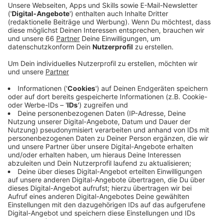
Anzeige
Mit den Bewohnerparkgebieten will die Stadt
Anwohnerinnen und Anwohner vor Dauerparkern
schützen. Den Anfang macht das Wohngebiet
Hauptbahnhof-Ost
. Hier werden insgesamt elf
Straßen in Bewohnerparkgebiete umgewandelt. Dort
dürfen dann nur noch Autos mit Bewohnerausweis
länger parken. Alle anderen Fahrzeuge dürfen maximal
zwei Stunden mit Parkschein stehen bleiben.
Bis
Jahresende sollen dann noch weitere Zonen rund
um den Golzheimer Platz, die Münsterstraße im
Straßenabschnitt Düsseltal und am Reeser Platz
folgen
. Bewohnerparkausweise können ab sofort
online oder im Bürgerbüro beantragt werden. Die
Verwaltungsgebühr beträgt jährlich bis zu 30 Euro.