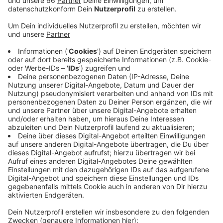
Flüsterasphalt
auf einem Teil der Straße.
Veröffentlicht:
Freitag, 10.07.2020 12:42
Anzeige
Der Südring zwischen Münchener- und Aachener
Straße wird noch einmal zum Nadelöhr. Und zwar in
Fahrtrichtung Neuss. Ab 20 Uhr steht an dieser Stelle
für Autofahrer nur noch eine Spur zur Verfügung. Die
Autos werden dort über den Seitenstreifen geführt.
Das kann zu erheblichen Rückstaus führen. Die
Fahrbahnsanierung kostet rund 250.000 Euro und
dauert das gesamte Wochenende über.
Montagmorgen vor dem Berufsverkehr sollen alle
Arbeiten abgeschlossen sein.
Sommerbaustellen in den Sommerferien 2020