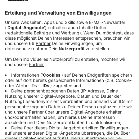
für einen reibungslosen Ablauf der Wahl sorgen.
Die
Stadt
hat jetzt einen ersten Zwischenstand
bekannt gegeben.
Veröffentlicht:
Donnerstag, 24.07.2025 11:08
Anzeige
Es werden noch 900 Wahlhelfer gesucht
Anzeige
Insgesamt benötigt die Stadt für die
Kommunalwahl
rund 3.500 freiwillige Helferinnen und Helfer. Das sind
etwas weniger als noch bei der Bundestagswahl im
Februar. Laut einem Stadtsprecher gebe es derzeit für
rund 75 Prozent der Plätze bereits eine Zusage. Das
bedeutet aber auch, dass noch rund 900 Helferinnen