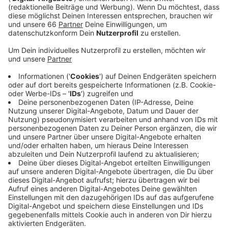
Lage in Düsseldorf stabil. Nach intensiven
Einsatztagen konnte die Düsseldorfer Feuerwehr
die meisten unwetterbedingten Einsätze
abarbeiten.
Veröffentlicht:
Dienstag, 20.07.2021 16:36
Anzeige
Zurzeit stehen nur noch wenige Keller im Bereich der
Ostparksiedlung unter Wasser. Aufgrund des aktuellen
Grundwasserstandes können die Einsatzkräfte die dort
vollgelaufenen Keller noch nicht abpumpen. Durch
austretendes Heizöl kam es in unserer Stadt zudem
stellenweise zur Verunreinigung des Wassers. Zur
Absaugung des Ölfilmes wurden Spezialfahrzeuge
eingesetzt.