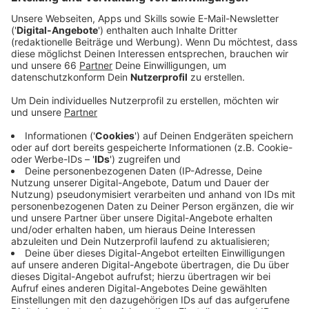
Rheinbogens, in dem der Hochwasserschutz
verbessert werden muss.
Veröffentlicht:
Montag, 26.06.2023 15:38
Anzeige
Ursprünglich wollten Stadt und Bezirksregierung an der
Stelle den alten Deich sanieren. Dagegen hatte der
Bund für Natur- und Umweltschutz (BUND) aber
geklagt. Mit der Begründung, dass die Pläne gegen
verschiedene Vorgaben des Wasserschutzrechtes
verstoßen. Das Oberverwaltungsgericht (OVG)
Münster hatte dem BUND im vergangenen Jahr
zugestimmt und die Pläne im vergangenen Jahr als
rechtswidrig eingestuft. Jetzt hat das
Bundesverwaltungsgericht entschieden, dass die
Bezirksregierung nicht in Revision gehen kann. Das