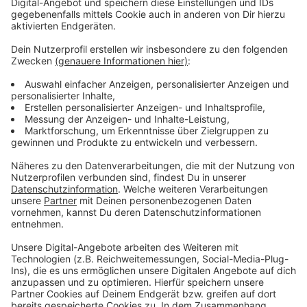
bedeutet, dass die Stadt ihre Pläne überarbeiten
muss. Möglich wäre zum Beispiel, dass der Deich
zurück verlegt und im Landesinneren neu gebaut wird.
Dadurch könnten zusätzliche
Hochwasserrückhalteflächen geschaffen und das
Ökosystem gestärkt werden. Konkrete Pläne gibt es
aber noch nicht.
Anzeige
Weitere Infos und Links zum Thema
Anzeige
So haben wir im vergangenen Jahr berichtet:
So reagieren die Grünen:
So berichtet die RP über das Thema: