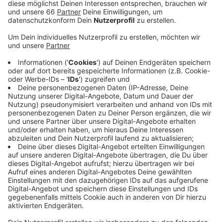
bleibt es bei deutlichen Mindereinnahmen.
Veröffentlicht:
Dienstag, 07.12.2021 13:38
Anzeige
Allerdings muss die Stadt somit weniger Kredite
aufnehmen, als befürchtet. Hinzu kommt, dass die
Stadt einige Maßnahmen in diesem Jahr nicht mehr
umsetzen kann und diese deshalb ins kommende
Haushaltsjahr verschoben werden müssen. Der Etat
für 2022 wird Mitte des Monats vom Stadtrat
verabschiedet.
Anzeige
Weitere Infos und Links zum Thema