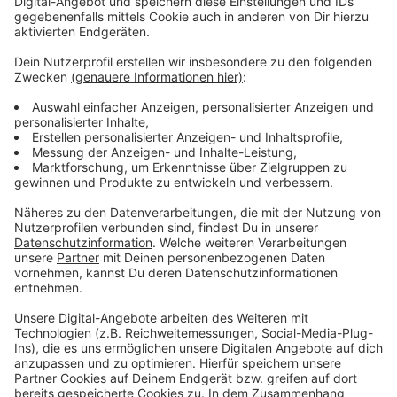
Einkommensschwache Haushalte haben die
Möglichkeit, die Anlage vollständig durch Fördermittel
zu finanzieren, so Ferber weiter. Dafür ist eine
Energiesparberatung notwendig sowie die Vorlage des
DüsselPasses.
Anzeige
Weitere Infos und Links zum Thema:
Anzeige
Hier gehts zum Förderprogramm der Stadt
Infos der Stadtwerke zu Balkonkraftwerken
Hier gehts zur Energieberatung der Caritas