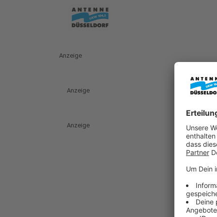
Anzeige
Anzeige
Anzeige