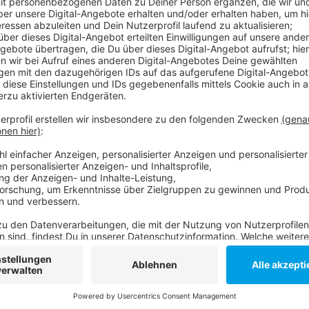
Anzeige
Das meldet soeben (02. Oktober, 16 Uhr) die Stadt D
Gesundheitsamtes sagt dazu: Der Mund-Nasen-Schut
der Verhinderung der Virusübertragung. Daher sei d
einer der wichtigsten und wirksamsten Bausteine, um
verhindern.
Die ausführliche Meldung der Stadt dazu.
Anzeige