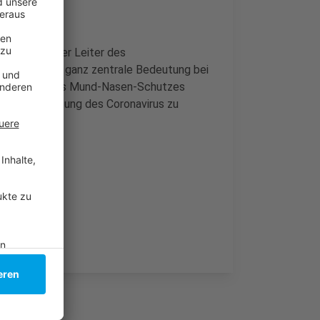
üsseldorf. Der Leiter des
z habe eine ganz zentrale Bedeutung bei
as Tragen eines Mund-Nasen-Schutzes
 die Ausbreitung des Coronavirus zu