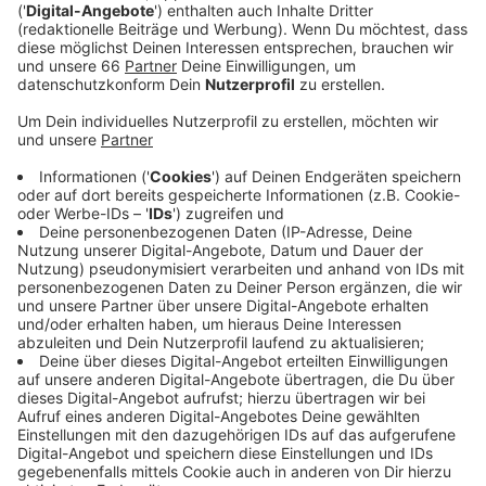
Anzeige
Viele Termine bei der Stadt können wir zwar schon
länger online buchen. Im Straßenverkehrsamt und in
den Bürgerbüros in Bilk und Oberkassel testet die
Stadt aber aktuell ein neues Buchungssystem. Damit
sollen die Wartezeiten deutlich kürzer werden, heißt
es von der Stadt. In den nächsten Monaten sollen wir
das neue System in allen Bürgerbüros in Düsseldorf
nutzen können. Auch wer heiraten möchte, kann den
Wunschtermin seit Februar online im digitalen
Traukalender auswählen. Das Angebot wird sehr gut
angenommen, bestätigt die Stadt. Bis auf wenige
Ausnahmen buchen mittlerweile alle Paare ihre
Termine online.