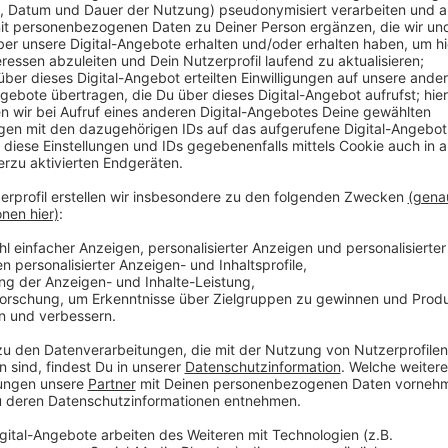
Anzeige
Sie werden dort vor allem von Schulen, Kindergärte
starten zwischen 17 und 18 Uhr. Ein Highlight ist auc
Martinsumzug in der Innenstadt. Er findet diesmal 
dort um 17 Uhr am Stiftsplatz. Von dort werden die 
Marktplatz ziehen.
Anzeige
Weitere Infos und Links zum Thema:
Anzeige
Hier geht es zu unserer Themenseite
Hier informiert die Stadt