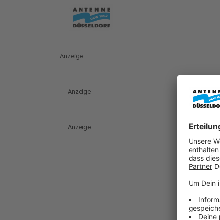
Anzeige
Anzeige
Anzeige