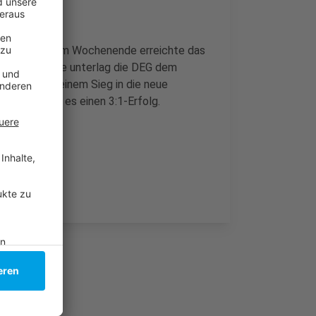
g gestartet. Am Wochenende erreichte das
tz. Im Finale unterlag die DEG dem
sia ist mit einem Sieg in die neue
lhausen gab es einen 3:1-Erfolg.