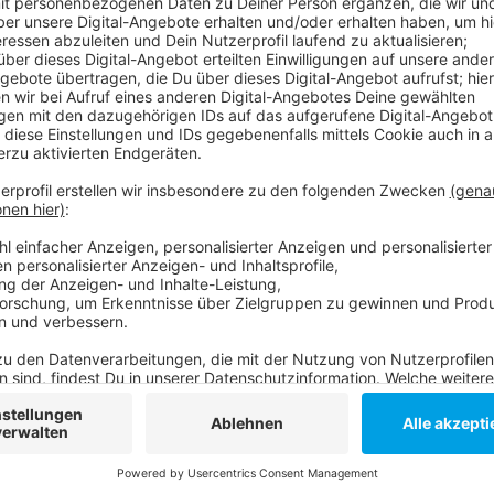
Anzeige
Die DEG ist dagegen gerade erst in die Vorbereitun
Team bei einem Turnier am Bodensee den zweiten Pla
Ligakonkurrenten Schwenningen mit 1:2. Und die Borus
Tischtennis-Bundesliga-Saison gestartet. Gegen Müh
Anzeige