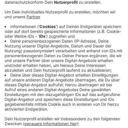
Veröffentlicht:
Donnerstag, 23.07.2020 05:20
Anzeige
Dazu gehören zum Beispiel Hockey, Taekwondo,
Boxen und Fechten. Mitmachen können Kinder und
Jugendliche zwischen 6 und 14 Jahren. Man muss sich
nur vorher online anmelden, da die Plätze begrenzt
sind. Bis Anfang August gibt es noch weitere
Sportangebote in Heerdt, Mörsenbroich und Düsseltal.
Hier geht's zur Anmeldung.
Anzeige