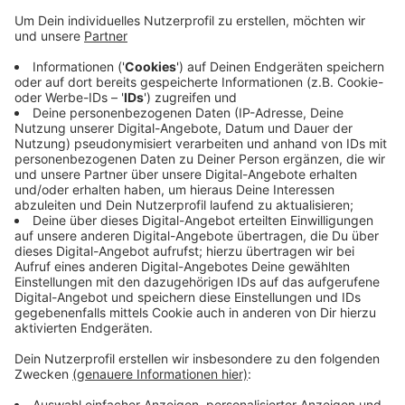
Veröffentlicht:
Samstag, 22.06.2019 06:56
Anzeige
Außerdem erwartet die Teilnehmer neben kostenlosen
Snacks und Getränken auch ein Chill-Out-Bereich und
Musik. Ab 14 Uhr geht es an der Südterrasse mit einem
gemeinsamen Aufwärmen los. Sportkleidung und
Sportmatte müssen mitgebracht werden. Toiletten,
Duschen oder Umkleidemöglichkeiten gibt es vor Ort
nicht.
Anzeige