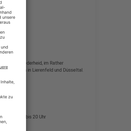
Sportpark Niederheid, im Rather
sportanlagen in Lierenfeld und Düsseltal.
joggen:
is 20 Uhr
tags von 18 bis 20 Uhr
 bis 20 Uhr