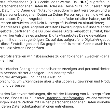
Anzeige
Weitere Infos und Links zum Thema:
Anzeige
Insgesamt ist das an fünf Sportanlagen möglich: im 
Waldstadion, im Arena Sportpark und auf den Bezirks
Hier können wir zu diesen Zeiten unter Flutlicht 
Arena Sportpark:
dienstags und donnerstags von 18 b
Bezirkssportanlage Lierenfeld:
dienstags und donners
Sportpark Niederheid:
montags und mittwochs von 18