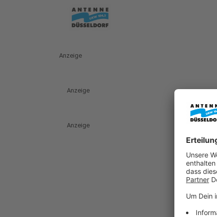
Anzeige
Anzeige
Anzeige