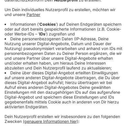
Anzeige
Die Fortuna dagegen ist nach der Heimniederlage
gegen Bremen auf einen direkten Abstiegsplatz
abgerutscht und braucht im Abstiegskampf jeden
Punkt. Anpfiff der Partie ist am Sonntag um 18 Uhr, wir
sind dann live dabei. Die DEG spielt heute Abend in
Augsburg und will dort weitere Punkte im Play-Off-
Rennen sammeln. Derzeit ist die DEG Siebter, Platz 6
würde zur direkten Teilnahme am Play-Off-
Viertelfinale berechtigen. Am Sonntag ab 14 Uhr ist
dann Iserlohn zu Gast im Dome.
Anzeige