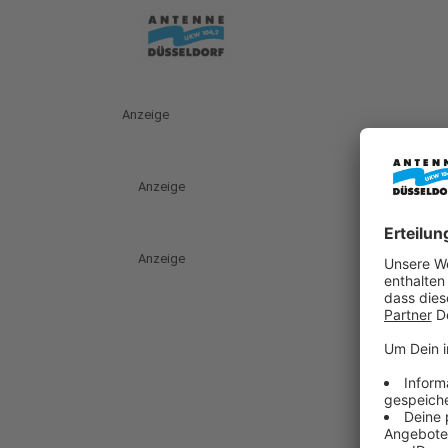
Anzeige
Anzeige
Anzeige