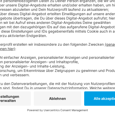
Anzeige
Die Reduzierung von Reisekilometern und Hotelübern
Infektionsrisiko innerhalb der Mannschaften zu mini
Partien gegen die Teams aus der jeweils anderen Gru
Infos der DEG
Anzeige