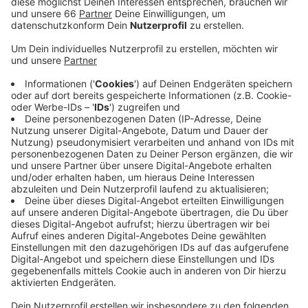
In Fahrtrichtung Leverkusen ist heute (20. Juli
2020) zwischen 9 Uhr und 15 Uhr wegen der
Bauarbeiten nur eine Spur frei.
Veröffentlicht:
Montag, 20.07.2020 05:17
Anzeige
In der kommenden Nacht ist die A59 dann von Garath
bis Langenfeld komplett gesperrt. In den Nächten zu
Mittwoch und Donnerstag ist dann die Gegenfahrbahn
betroffen. Dann ist die A59 in Fahrtrichtung
Düsseldorf gesperrt. Umleitungen sind jeweils
ausgeschildert.
Das sind die Infos zu den Bauarbeiten von Straßen
NRW.