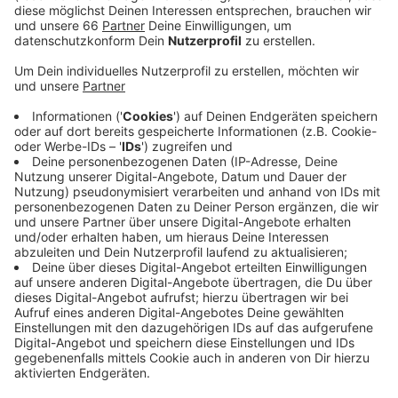
Meals aufmerksam machen.
Veröffentlicht:
Freitag, 05.08.2022 15:19
Anzeige
Von Bonn aus kommend wird er um 20 Uhr heute am
Suitbertus-Stiftsplatz in Kaiserswerth erwartet. Mit
seinem Lauf ruft er auch zu Spenden an Mary's Meal
auf - die Kinderhilfsorganisation versorgt täglich mehr
als 2 Millionen hungrige Kinder in 20
Entwicklungsländern mit Schulmahlzeiten.
Anzeige
Weitere Infos und Links zum Thema
Anzeige