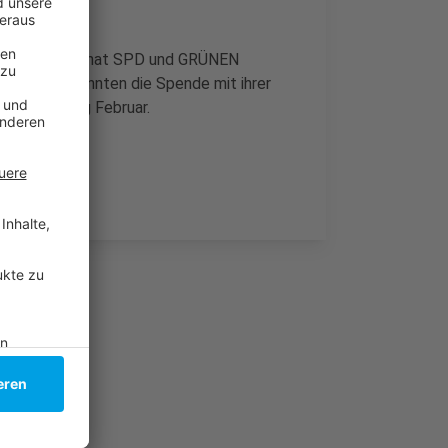
k-Zimmermann hat SPD und GRÜNEN
 und FDP könnten die Spende mit ihrer
ng ist Anfang Februar.