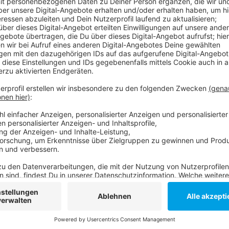
FDP-Chefin und OB-Kandidatin Marie Agnes Strac
vorgeschlagen, 50.000 Euro zu spenden. SPD, GRÜNE
Mehrheit im Stadtrat beschließen. Die nächste Sitzu
Anzeige