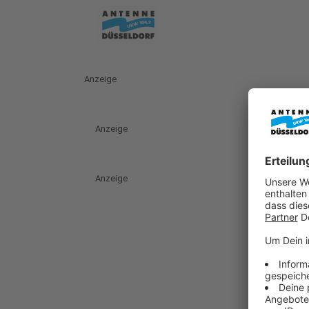
Anzeige
Anzeige
Anzeige