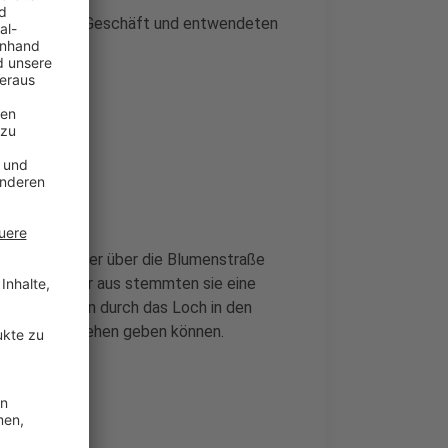
 Wand in das Geschäft und entwendeten
 oder die Täter über die Blumenstraße
nter
. Von hier aus stemmten sie eine
 und stiegen durch das Loch in den
ise zum Geschehen geben können.