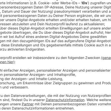
Die Einbrecher gelangten durch eine aufgestemmte
Zigarren im Wert von ca. 60.000 Euro.
Anzeige
Zugang durch leerstehendes Ladenlokal
Anzeige
Nach bisherigen Erkenntnissen verschafften sich der
Zugang zu einem leerstehenden Ladenlokal im
Kö-Ce
angrenzende massive Wand zum Zigarrengeschäft auf
Verkaufsraum. Die Polizei sucht Zeugen, die Hinwe
Anzeige
Weitere Infos und Links zum Thema: