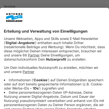
Anzeige
Für die SPD geht
Fabian Zachel
ins Rennen - er und
seine Partei haben am Wochenende beschlossen, mit
welchen Themen sie den amtierenden OB Stephan
Keller (CDU) herausfordern wollen.
Anzeige
©
www.fabian-zachel.de
Anzeige
Thema "Wohnen" sehr wichtig
Anzeige