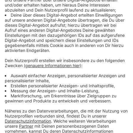
Ganz oben steht das Thema
"Wohnen"
, traditionell ein
wichtiges für die SPD. Die Partei verspricht "klare
Regeln gegen Luxussanierungen". Sie will also nicht nur
Neubau schaffen, sondern auch erreichen, dass
Menschen in ihrer Wohnung bleiben können.
Anzeige
2.000 neue Fahrradabstellplätze
Anzeige
"Wirtschaft & Arbeit", "Ordnung & Sicherheit" und
"Sozialer Zusammenhalt" sind weitere Überschriften
auf der SPD-Agenda für Düsseldorf - und das Thema
Mobilität: unter anderem werden 2.000 neue