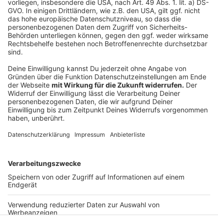
SPD: Neuer Vorstand und neues Programm im Vorfeld
der Kommunalwahl
Das sind die aussichtsreichsten Kandidaten im OB-
Wahlkampf
Zachels Konkurrent OB Keller hat ebenfalls ein
sauberes Stadtbild auf der Agenda
Anzeige
Anzeige