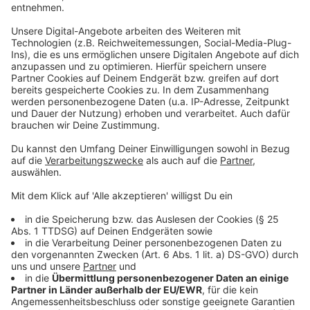
Fahrradabstellplätze pro Jahr versprochen.
Anzeige
Selimi neuer SPD-Vorsitzender
Anzeige
Personell wird OB-Kandidat Zachel von einem neuen
Vorsitzenden unterstützt: Adis Selimi ist beim
Parteitag am Wochenende als Nachfolger von Zanda
Martens gewählt worden.
Anzeige
Weitere Infos und Links zum Thema:
Anzeige