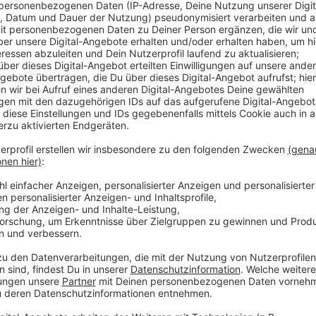
Veröffentlicht:
Mittwoch, 11.05.2022 15:55
Anzeige
Unter den Häusern baut der Investor eine große Tie
Fahrräder. Auch die unmittelbare Umgebung soll aufg
demnächst besser mit dem ALDI an der Bochumer- u
verbunden. Dort baut der Investor schon seit dem v
Wohnungen.
Anzeige
Weitere Infos und Links zum Thema
Anzeige