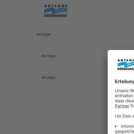
Anzeige
Anzeige
Anzeige