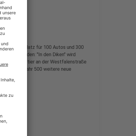
fgarage mit Platz für 100 Autos und 300
ewertet werden: "In den Diken" wird
nd dem Quartier an der Westfalenstraße
ergangenen Jahr 500 weitere neue