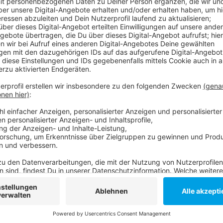
Anzeige
Zwischen 10 und 18 Uhr gibt es für Kinder verschied
Malstände. Außerdem Infostände und Workshops, zu
Meerestiere und über Müllvermeidung. Der Besuch des
Einlass für Erwachsene erfolgt nach den 3G-Regeln.
Hier gibt es mehr zum Aquazoo-Familienfest im Nor
Anzeige