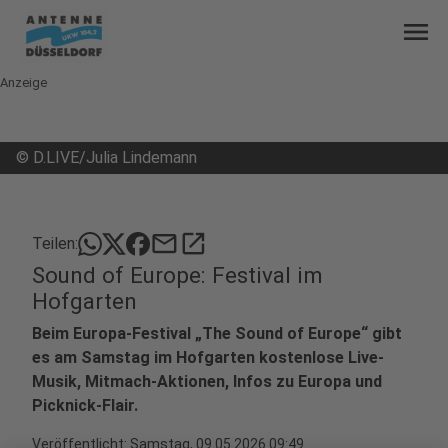
menu
Anzeige
©
D.LIVE/Julia Lindemann
mail
open_in_new
Teilen:
Sound of Europe: Festival im
Hofgarten
Beim Europa-Festival „The Sound of Europe“ gibt
es am Samstag im Hofgarten kostenlose Live-
Musik, Mitmach-Aktionen, Infos zu Europa und
Picknick-Flair.
Veröffentlicht:
Samstag, 09.05.2026 09:49