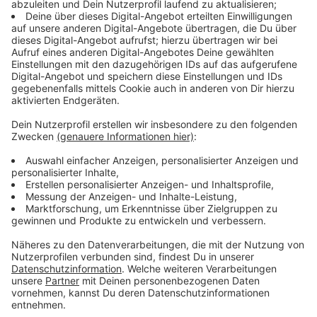
Im Mittelpunkt des Festivals stehen Vielfalt,
Zusammenhalt und ein gemeinsames Europa. Neben
den Konzerten gibt es verschiedene Mitmach-
Aktionen sowie Infos rund um Europa. Besucherinnen
und Besucher können sich außerdem vor Ort Essen
kaufen oder auf der Wiese vor dem Musikpavillon
picknicken.
Anzeige
Freier Eintritt beim Europa-Festival
Anzeige
Der Eintritt zum Europa-Festival im Hofgarten ist frei.
Wer internationale Live-Musik unter freiem Himmel
erleben möchte, bekommt am Samstagnachmittag in