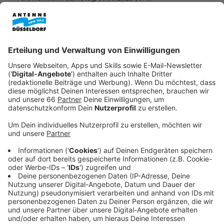
Anzeige
Wer am Samstag (09.05.2026) Lust auf Live-Musik in
Düsseldorf hat, kann beim Musikpavillon im
Hofgarten
vorbeischauen. Dort findet zum sechsten Mal das
Europa-Festival
"The Sound of Europe"
statt.
Zwischen 13 und 16 Uhr gibt es Musik aus
verschiedenen Genres und Ländern, darunter die
Niederlande, Italien und Frankreich.
Anzeige
Live-Musik, Europa und Mitmach-Aktionen
Anzeige