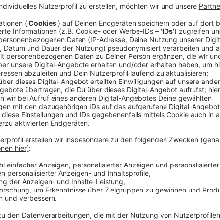
Sommer, Sonne, Sonnenbrand? Muss nicht sein! Auc
aussieht - die UV-Strahlung macht keine Pause. Umso
konsequent zu schützen. Neben Sonnencreme und Son
Unterstützung: UV-Schutz-Apps fürs Smartphone.
Anzeige
So funktionieren UV-Apps
Anzeige
Diese Anwendungen zeigen den
UV-Index für den a
ultraviolette Strahlung gerade ist. Dazu bekommt 
man den Schatten aufsuchen sollte oder welche Sc
sind.
Praktisch:
Auch die Tageszeiten mit besonders h