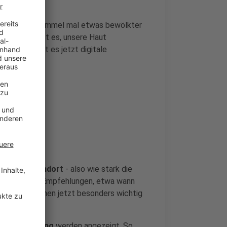
h wenn der Himmel mal etwas bewölkter
 wichtiger ist es, unsere Haut
nenhut gibt es jetzt digitale
ktuellen Standort
- also wie stark die
man konkrete Empfehlungen, etwa wann
hutzmaßnahmen jetzt besonders wichtig
oher Strahlung
werden angezeigt. So