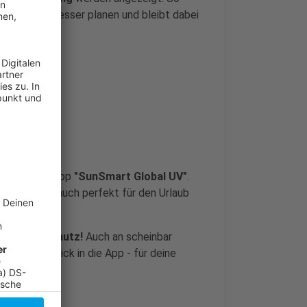
dtbummel besser planen und bleibt dabei
"
t dafür die App
"SunSmart Global UV"
.
tzbar - also auch perfekt für den Urlaub
isch UV-Schutz!
Auch an scheinbar
 sich ein Blick in die App - für deine