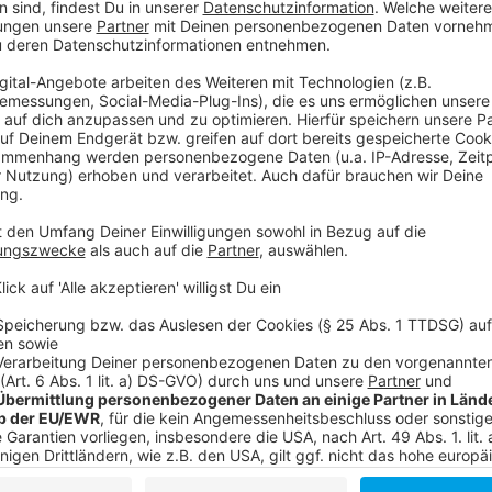
kann man dem Tag am See, im Freibad oder beim Sta
auf der sicheren Seite.
Anzeige
Empfehlung der WHO: "SunSmart Global UV
Anzeige
Die
Weltgesundheitsorganisation (WHO)
empfiehl
Sie ist kostenlos, leicht zu bedienen und weltweit nu
im Ausland.
Wichtig zu wissen:
Wolken bedeuten nicht automat
grauen Tagen kann der UV-Index hoch sein. Daher lohnt
Gesundheit und schöne, gesunde Haut.
Die SunSmart Global UV-App im Apple Store