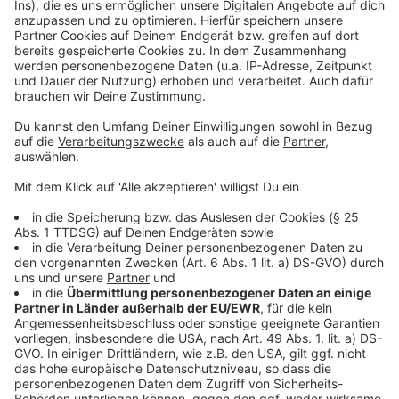
In den nächsten 20 Jahren wird der Düsseldorfer
Flughafen weiter modernisiert
Gepäck am Flughafen selbst einchecken
Anzeige
Folge uns für mehr News & Updates:
Anzeige
Instagram
|
Facebook
|
WhatsApp-Kanal
Anzeige