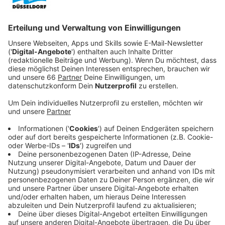
Anzeige
Die meisten Flüge nach Mallorca
Anzeige
Die meisten Abflüge von Lohausen aus gibt es in
Richtung Mallorca. 120 sind es pro Woche, gefolgt von
Antalya mit 90 wöchentlichen Abflügen. Auch generell
sind die Türkei und Spanien die Länder mit den meisten
Zielen ab Düsseldorf.
Anzeige
Weitere beliebte Ziele