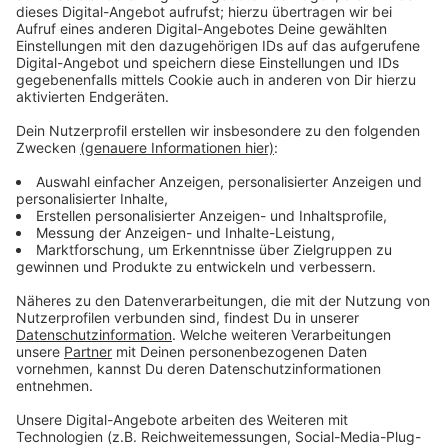
Anzeige
Weitere beliebte Destinationen sind Griechenland und
Italien oder Städte wie London und Wien, die jeweils
rund 50 mal pro Woche angeflogen werden. Insgesamt
gibt es im Sommer in
Lohausen
in Schnitt rund 3.300
Starts und Landungen pro Woche.
Anzeige
Weitere Infos und Links zum Thema:
Anzeige
Neue FlixBus-Verbindungen zum Düsseldorfer
Flughafen