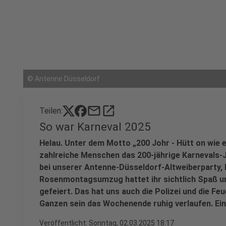
©
Antenne Düsseldorf
mail
open_in_new
Teilen:
So war Karneval 2025
Helau. Unter dem Motto „200 Johr - Hütt on wie
zahlreiche Menschen das 200-jährige Karnevals-Ju
bei unserer Antenne-Düsseldorf-Altweiberparty,
Rosenmontagsumzug hattet ihr sichtlich Spaß un
gefeiert. Das hat uns auch die Polizei und die F
Ganzen sein das Wochenende ruhig verlaufen. Eine
Veröffentlicht:
Sonntag, 02.03.2025 18:17