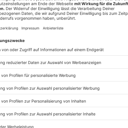
©
Antenne Düsseldorf