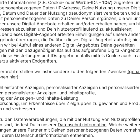
©
Antenne Düsseldorf