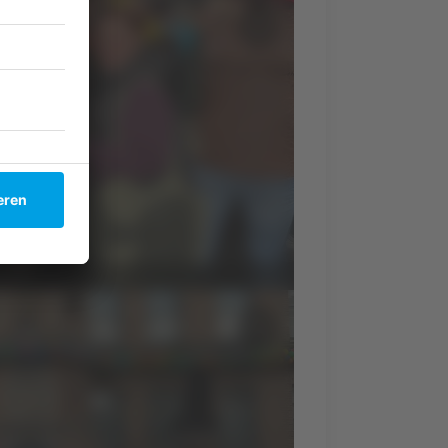
crop_free
crop_free