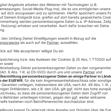
©
Antenne Düsseldorf
©
Antenne Düsseldorf