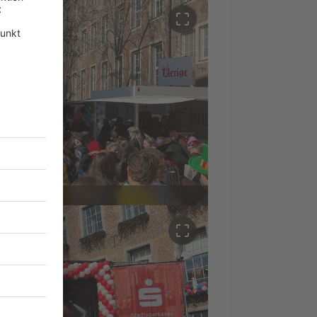
crop_free
crop_free