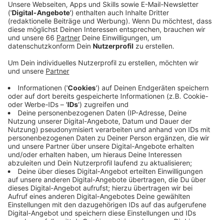
Anzeige
Die Baumbilanz ist damit zum ersten Mal seit einigen
Jahren wieder positiv. Trotzdem ist auch die Zahl der
Fällungen weiter sehr hoch, weil viele Bäume mit den
Folgen der Klimakrise zu kämpfen haben - zum Beispiel
mit Hitze und Trockenheit. Beim Pflanzen neuer
Bäume setzt die Stadt auf Baumarten, die mit den
neuen Gegebenheiten besser zurecht kommen. Auch
nächstes Jahr möchte die Stadtverwaltung wieder
1.500 neue Bäume pflanzen. Unter anderem sollen
viele neue Straßenbäume gepflanzt werden. Außerdem
sind auch neue Bäume in Grünanlagen, auf Friedhöfen
und auf Spielplätzen geplant.
Anzeige