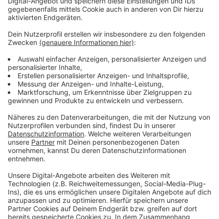
Sicherheitsmaßnahmen im Haus werde man aber nicht
öffentlich kommentieren.
Anzeige
Weitere Infos und Links zum Thema:
Anzeige
Kunstsammlung NRW mit K20 und K21:
Kunstpalast im Ehrenhof:
Museumsdirektoren zu den Angriffen auf Kunstwerke: