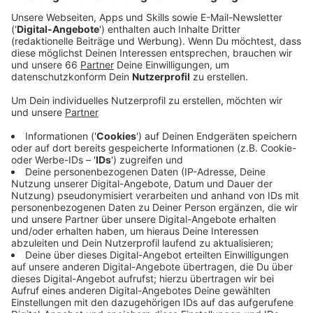
gepackt, um in einem solchen Fall den Schaden
zumindest begrenzen zu können.
Veröffentlicht:
Donnerstag, 01.12.2022 17:38
Anzeige
Saugfähige Tücher, Lösungsmittel, Watte,
Schraubenzieher und Öl sind unter anderem in diesen
Koffern. Sie stehen jeweils in den Museen K20 und
K21, um im Notfall möglichst schnell reagieren zu
können. Neu sind hier auch die Regeln für den Besuch:
Alle Jacken, Mäntel, Taschen und Flaschen müssen
am Eingang abgegeben werden. So ist es seit
längerem auch schon im Kunstpalast im Ehrenhof. Das
Sicherheitspersonal wird außerdem regelmäßig
geschult, so eine Sprecherin. Weitere