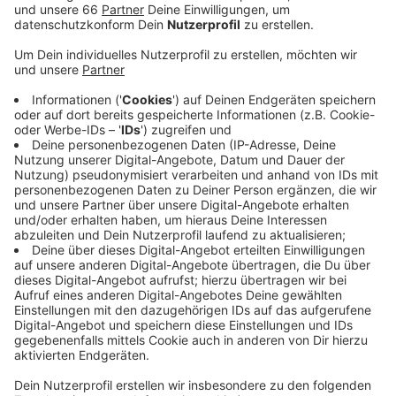
wie der Bereich drumherum aussehen wird.
Veröffentlicht:
Samstag, 29.06.2019 07:52
Anzeige
Die Kesselstraße liegt im Moment brach, mit
Ausnahme des trivago-Campus. Bald sollen hier
mehrere Gebäude stehen - mit Büros, Restaurants und
Geschäften. Außerdem wird es eine große Markthalle
geben. Ebenfalls geplant ist ein großer Park mit Spiel-
und Liegewiesen, einem Beachvolleyballplatz und einer
Freitreppe am Wasser. Dort könnte auch ein neuer
Stadtstrand à la "Monkeys Island" entstehen. Der
Entwurf stammt von Architekten aus Hamburg und
Landschaftsplanern aus Berlin. Diese haben sich in
einem Wettbewerb durchgesetzt. Ihr Entwurf soll nun