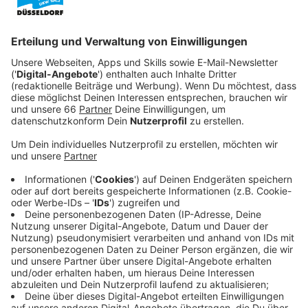
hier sieht man auch direkt den Preis
https://www.twogo.com/de
Angebot kommt von
SAP. Eine App verfolgt über eine gewisse Zeit den
Pendlerweg und meldet sich, wenn sie einen
passenden Mitfahrer oder eine Mitfahrgelegenheit
gefunden hat. Dafür müssen natürlich möglichst viele
Pendler die App installieren.
https://www.fahrtfinder.net
Durchsucht mehrere
Seiten
https://www.bessermitfahren.de
Funktioniert auch
ohne Registrierung
https://www.mifaz.de
Eher für einmalige Fahrten
Anzeige