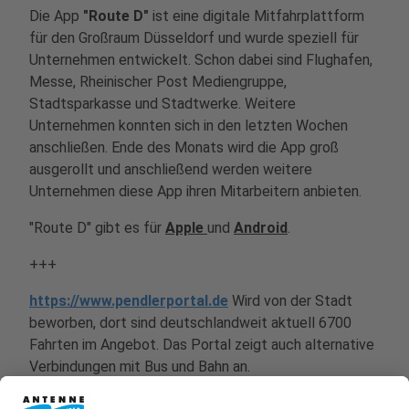
Die App
"Route D"
ist eine digitale Mitfahrplattform
für den Großraum Düsseldorf und wurde speziell für
Unternehmen entwickelt. Schon dabei sind Flughafen,
Messe, Rheinischer Post Mediengruppe,
Stadtsparkasse und Stadtwerke. Weitere
Unternehmen konnten sich in den letzten Wochen
anschließen. Ende des Monats wird die App groß
ausgerollt und anschließend werden weitere
Unternehmen diese App ihren Mitarbeitern anbieten.
"Route D" gibt es für
Apple
und
Android
.
+++
https://www.pendlerportal.de
Wird von der Stadt
beworben, dort sind deutschlandweit aktuell 6700
Fahrten im Angebot. Das Portal zeigt auch alternative
Verbindungen mit Bus und Bahn an.
https://www.adac-mitfahrclub.de
Portal des ADACs,