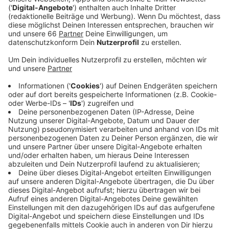
aber nicht zu vermelden.
Veröffentlicht:
Montag, 02.01.2023 04:39
Anzeige
Gegen 22 Uhr wurde es auf dem Burgplatz und der
Freitreppe voll. Nach Mitternacht zogen viele dann in
die Kneipen und Clubs weiter. Weitestgehend wurde
friedlich gefeiert. 17 Menschen verbrachten die
Neujahrsnacht aber im Polizeigewahrsam. Außerdem
gab es rund 20 Fälle von Körperverletzung und knapp
100 Platzverweise. Der städtische Ordnungs- und
Servicedienst kümmerte sich vor allem um die
Kontrolle des Feuerwerkverbots. Insgesamt wurden
4.200 Feuerwerkkörper eingesammelt und vernichtet.
Außerdem wurden über 20 "Wildpinkler" erwischt.