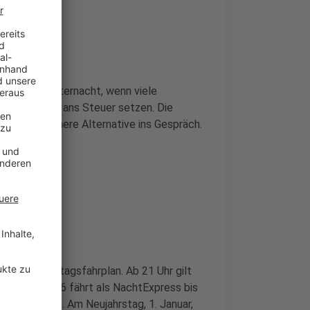
n der Silvesternacht, wenn viele
te sich nicht ans Steuer setzen. Die
gen, als sichere Alternative ins Gespräch.
ahn
 nach Samstagsfahrplan. Ab 21 Uhr gilt
ahrplan. Die U76 fährt als NachtExpress bis
ach Duisburg. Am Neujahrstag, 1. Januar,