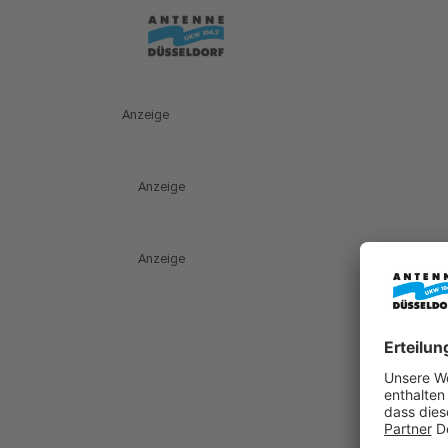
Anzeige
Anzeige
Anzeige