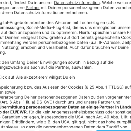
gilt ab 5 Uhr der Sonntagsfahrplan.
Anzeige
Weitere Infos und Links zum Thema
Anzeige
Die Infos der Rheinbahn
Unsere Meldung: Mehr Fahrten an Weihnachten und S
Rheinbahn stellt neue Elektro- und Dieselbusse vor
Anzeige
Folge uns für mehr News & Updates: