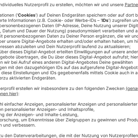
An Silvester lieber mit der Bahn fahren
Anzeige
Diese Warnung gilt das ganze Jahr – besonders aber i
Menschen mit Alkohol feiern: Wer getrunken hat, soll
Rheinbahn bringt sich, wie schon an den Weihnachtsta
Anzeige
Silvester- und Neujahrsfahrplan der Rheinb
Anzeige
Heute (31. Dezember 2025) fahren Busse und Bahnen
auf vielen Linien bis 5 Uhr ein spezieller Silvester-F
„Krefeld, Rheinstraße“, die U79 im 60-Minuten-Takt n