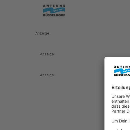
Anzeige
Anzeige
Anzeige