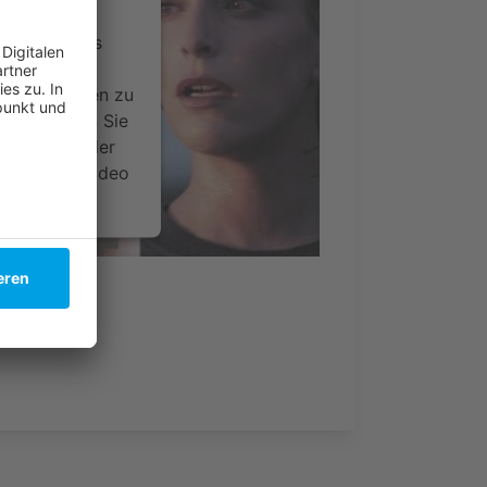
ervice eines
ideoinhalte
ce kann Daten zu
 Bitte lesen Sie
timmen Sie der
um dieses Video
.
onen
nsent Management