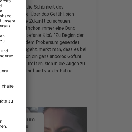
. Es geht um die Schönheit des
e und Jahre. Über das Gefühl, sich
meinsam in die Zukunft zu schauen.
ilbermond sind schon immer eine Band
lt Sängerin Stefanie Kloß. "Zu Beginn der
ellt, live aus dem Proberaum gesendet
es wieder losgeht, merkt man, dass es bei
ibt, immer noch ein ganz anderes Gefühl
em Konzert zu treffen, sich in die Augen zu
zudrücken und auf und vor der Bühne
ustimmung, um
-Service zu