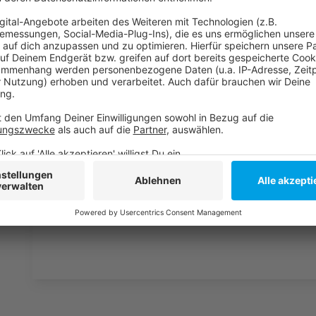
laden!
Wir verwenden einen S
Drittanbieters, um V
einzubetten. Dieser Servi
Ihren Aktivitäten sammeln.
die Details durch und s
Nutzung des Service zu, 
anzusehen
Mehr Informati
SILBERMOND - AUF AUF (Offizielles Musikvideo)
Akzeptieren
Anzeige
powered by
Usercentrics Co
Platform