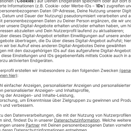
Mit dem neuen Song will die Band nach vorne blicken
Neubeginns nach dem Grau der letzten Wochen, Monat
umarmen und gar nicht mehr loslassen zu wollen. Ge
Entstanden ist der Song im Frühling 2022. "Wir als S
gewesen, die positiv nach vorne geschaut hat", erzäh
Pandemie haben wir die Wäbshow auf die Beine gest
und so den Kontakt zu den Fans gehalten. Jetzt, wo 
all diesen technischen Möglichkeiten, die es heute g
ist, in echt bei- und miteinander zu sein. Sich bei ein
sehen, all die Emotionen der letzten zwei Jahre aus
gemeinsam so schöne Momente zu erleben."
Anzeige
Wir benötigen Ihre Z
den YouTube Video