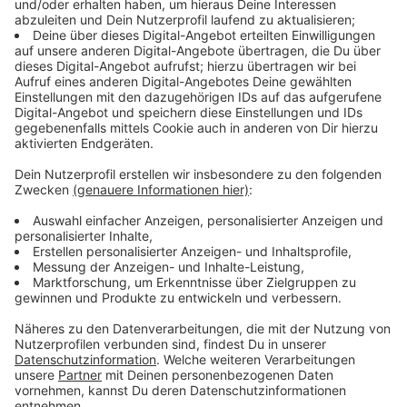
Gespräche mit fifty/fifty angekündigt: „Da kann jeder
seine Sicht der Dinge darlegen. Vielleicht kann man
dann auch einen Konsens finden und überlegen, wie
man gemeinsam gewisse Dinge angehen kann.“
Die Stadt bestätigt jedoch, dass bisher keine
Zusammenarbeit besteht und die IG Kö ihr Vorgehen
nicht mit der Stadt abgestimmt hat. Ruhiges Betteln
ist laut Straßenordnung in Düsseldorf erlaubt. Gegen
aggressives Betteln kann nur das Ordnungsamt
vorgehen.
Anzeige
Kritik und offene Fragen
Anzeige
Die Sicherheitsmaßnahmen auf der Kö sorgen