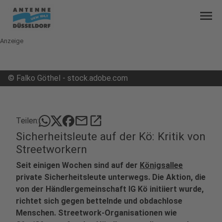
menu
Anzeige
©
Falko Göthel - stock.adobe.com
mail
open_in_new
Teilen:
Sicherheitsleute auf der Kö: Kritik von
Streetworkern
Seit einigen Wochen sind auf der
Königsallee
private Sicherheitsleute unterwegs. Die Aktion, die
von der Händlergemeinschaft IG Kö initiiert wurde,
richtet sich gegen bettelnde und obdachlose
Menschen. Streetwork-Organisationen wie