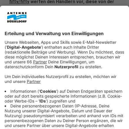
fifty/fifty
werfen den Händlern vor, diese von der
Prachtstraße vertreiben zu wollen.
Veröffentlicht:
Mittwoch, 24.09.2025 11:13
Anzeige
Kö: Kritik an Sicherheitsleuten - Stadt äußert
sich zur Thematik
Anzeige
Auf Anfrage der SPD hat sich die Stadtverwaltung am
23. September 2025 zur Situation geäußert. Laut
Stadt gibt es bisher keinen Kontakt zwischen den Kö-
Händlern und Streetworkern. Dabei hatte Andrea
Greuner, Geschäftsführerin der IG Kö, im Interview