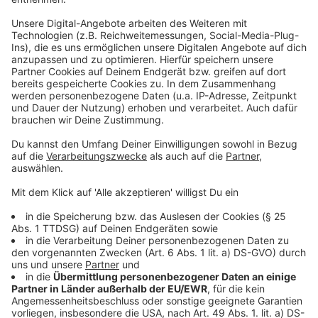
weiterhin für Diskussionen. Ob es zu einem Dialog
zwischen Händlern, Streetworkern und der Stadt
kommt, bleibt abzuwarten.
Anzeige
Weitere Infos und Links zum Thema:
Anzeige
Protest gegen private Sicherheitsdienste auf der Kö
Kö: Polizei kontrolliert Autoposer
Kö im Wandel: Neue Projekte verändern Düsseldorfs
Promenade
Anzeige