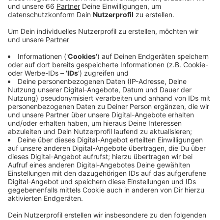
und der zuständigen Bezirksvertretung. Doch das
soll sich künftig ändern.
Veröffentlicht:
Dienstag, 04.06.2019 08:16
Anzeige
Der Platz soll wieder zu einem attraktiven Treffpunkt
für die Düsseldorfer werden. Damit das auch klappt,
wird künftig ein Sicherheitsdienst in regelmäßigen
Abständen nachts seine Runden ziehen. Er soll dafür
sorgen, dass der Anblick von Müll, Scherben und
Vandalismusschäden der Vergangenheit angehört. Der
Sicherheitsdienst kann außerdem jederzeit die Polizei
oder das Ordnungsamt hinzuholen. Zuerst handelt es
sich dabei um einen Pilotversuch. Ende des Jahres soll
die Lage dann neu bewertet werden. Die Kosten für
den Sicherheitsdienst werden von der zuständigen