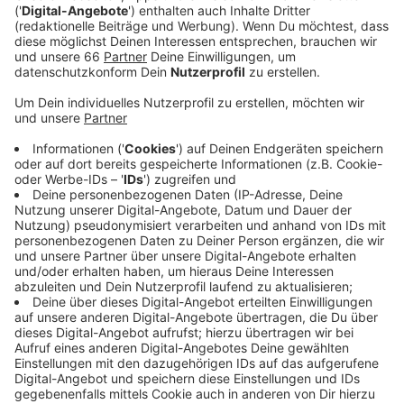
Anzeige
Ungewöhnliche Aktion von Stadt und Polizei
Anzeige
Heute und morgen (01.+02. April) gibt es in Rath ein
Probewiegen. Stühle, Tische, Vorzelt, ein voller
Wassertank, E-Bikes und noch zwei Erwachsene –
damit sind viele Wohnmobile schon bei Fahrtantritt viel
zu stark beladen. Um den Campern in Düsseldorf ein
Gefühl dafür zu geben, was ins Wohnmobil reinpasst
und was nicht, gibt es auf dem Gelände der
Jugendverkehrsschule am Rather Broich 137
am
Dienstag und Mittwoch jeweils zwischen 15 und 18
Uhr ein so genanntes „Probewiegen“.
Verkehrsexperten der Polizei beantworten dort auch
Fragen zur Ladungssicherung.