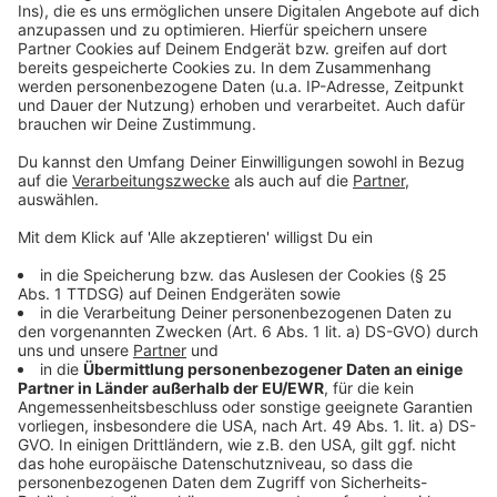
powered by
Usercentrics Consent
Anzeige
Management Platform
©
Copyright: Apple TV+
Kirby bastelt mit ihrem Kollegen Dan an einem Plan.
Anzeige
©
Copyright: Apple TV+
Kirby halluziniert...oder stellt der Mörder ihr bewusst
Fallen?
Anzeige