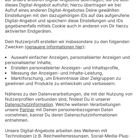
Wir benötigen Ihre
Zustimmung, um den YouTube
Video-Service zu laden!
Wir verwenden einen Service eines
Drittanbieters, um Videoinhalte
einzubetten. Dieser Service kann
Daten zu Ihren Aktivitäten
sammeln. Bitte lesen Sie die
Details durch und stimmen Sie der
Nutzung des Service zu, um dieses
Video anzusehen.
Mehr Informationen
Kirby ist immer wieder völlig aus der Spur. Damit kann
der Täter ihr immer wieder einen Schritt voraus sein.
Akzeptieren
Doch Kirby will kämpfen…