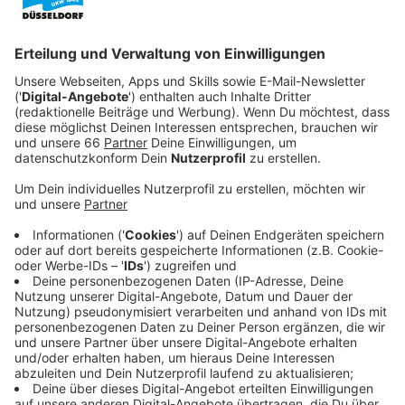
daher arbeitet sie im Archiv der Zeitung.
Veröffentlicht:
Dienstag, 19.04.2022 19:10
Anzeige
Als sie erfährt, dass ein aktueller Mordfall Parallelen
zu ihrem eigenen Fall aufweist, ist sie angetriggert.
Gemeinsam mit dem erfahrenen Reporter Dan
Velazquez (Wagner Moura) versucht sie, die Identität
des Mörders zu enthüllen. Doch Kirby hat auch mit sich
selbst zu kämpfen. Immer wieder leidet sie an
Realitätsverlust und sieht Gefahren, wo keine sind.
Oder doch?
Streaming-Dienst: Apple TV+
Anzeige