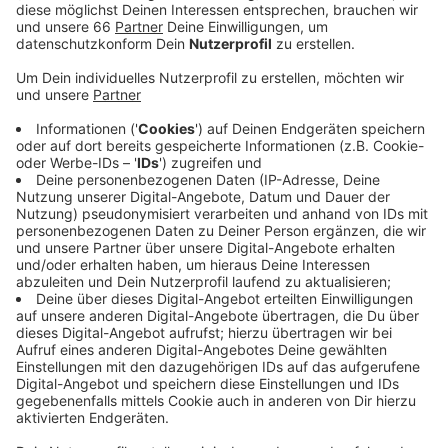
Veröffentlicht:
Dienstag, 23.04.2024 13:09
Anzeige
Der abgebildete Mann steht im Verdacht, eine Frau in
der Vorhalle des Hauptbahnhofs sexuell belästigt zu
haben. Der Mann habe sich ihr von hinten genähert und
ihr an das Gesäß und den Intimbereich gefasst,
berichtet die Polizei.
Anzeige
Weitere Infos und Links zum Thema:
Anzeige