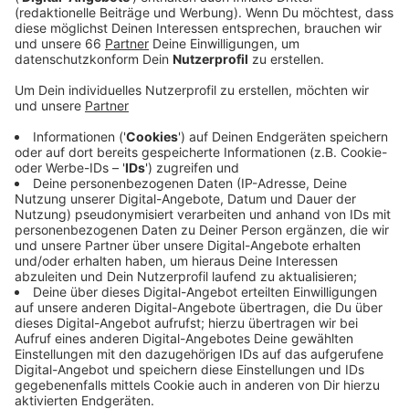
die Folgen des Klimawandels besser schützen
können. Wie halte ich durch Bepflanzung Wasser
von meinem Haus fern? Auf welche Weise schützt
Begrünung mein Grundstück gegen extreme
Temperaturen und in langen Trockenperioden?
Veröffentlicht:
Samstag, 29.01.2022 10:09
Anzeige
Diese und andere Fragen beantworten die Expertinnen
und Experten in der neuen Vortragsreihe und zeigen
Beispiele von begrünten Häusern. Die Vorträge finden
in Form von regelmäßigen Onlineseminaren statt und
sind kostenlos. Start der Vortragsreihe ist am
Mittwoch, dann geht es in einem ersten Schritt um
das Thema Fassadenbegrünung.