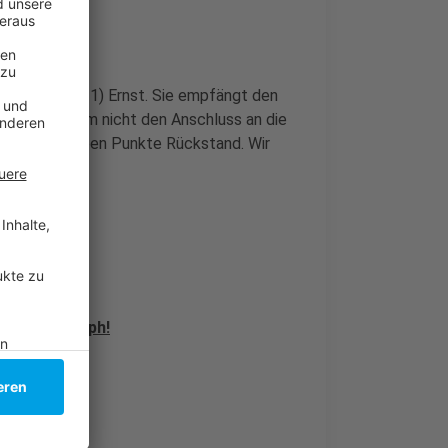
. Februar 2021) Ernst. Sie empfängt den
einen Sieg, um nicht den Anschluss an die
ie Fortuna sieben Punkte Rückstand. Wir
-Bowl-Triumph!