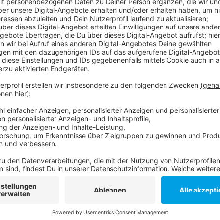
Anzeige
Für die Fortuna wird es dagegen erst heute Abend (8
Aufstiegskonkurrenten Kiel in der Arena und braucht 
direkten Aufstiegsplätze zu verlieren. Aktuell hat d
übertragen das Spiel wie gewohnt live.
Weitere Infos und Links zum Thema:
Die Homepage von Borussia Düsseldorf!
Vorbericht auf das Kiel-Heimspiel!
Überragender Brady führt Tampa Bay zum Super
Anzeige