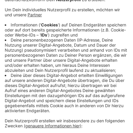
Veröffentlicht:
Dienstag, 04.02.2020 14:48
Anzeige
Das Vertrauensverhältnis zwischen Schülern und
Lehrern sei „erheblich gestört“, heißt es. Es geht dabei
um beleidigende Beiträge gegen mehrere Lehrkräfte,
zum Beispiel bei Instagram - das hat die Schulleiterin
in einem Brief geschrieben. Die Staatsanwaltschaft
hat bestätigt, dass ein Ermittlungsverfahren gegen
Unbekannt läuft, wegen einer verunglimpfende
Fotomontage eines Lehrers.
Anzeige