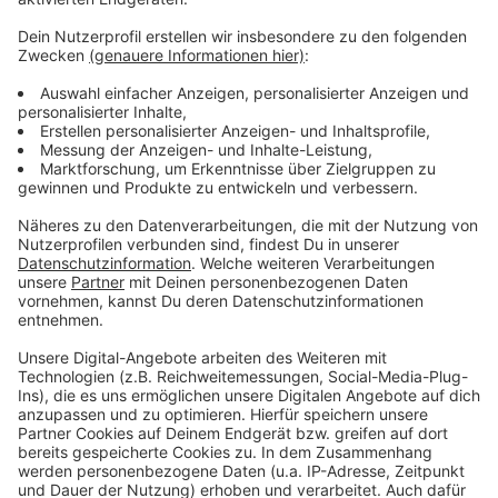
Weitere Infos und Links zum Thema:
Anzeige
Das steckt hinter den geplanten Radleitrouten
OB Keller spricht bisher nur von Radleitroute 1
Route 1 wurde bereits vor zwei Jahren
beschlossen - und der Baustart ist noch nicht
erfolgt
Anzeige
Anzeige