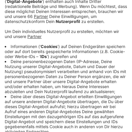
den Radleitrouten.
Veröffentlicht:
Donnerstag, 14.12.2023 05:55
Anzeige
Keller wollte sie erst später anpacken, die Politik
dagegen dran bleiben. Konkret geht es um die Routen
3 bis 6. Für sie sollen Machbarkeitsstudien in den
beiden kommenden Jahren erstellt werden, was den
Prozess beschleunigen soll. Die Routen 1 und 2 sind
bereits finanziert, aber noch nicht im Bau. Bei der
Radleitroute 1 soll der Bau nächstes Jahr beginnen,
was aufwändig wird: Unter anderem müssen der
Nordstern und der Freiligrathplatz umgebaut werden.
Anzeige