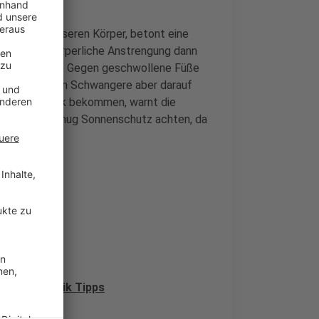
rbeit für unseren Körper, betont eine
re sollten körperliche Anstrengung dann
d viel trinken. Gegen geschwollene Füße
uschen sollten Schwangere aber darauf
e keinen Schock bekommen, warnt die
ußerdem auf genug Sonnenschutz achten, da
fer Uni-Klinik Tipps
erferien