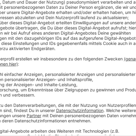
Spätestens ab 30 Grad bedeutet die Hitze Schwersta
Ärztin der Frauenklinik des UKD. Vor allem Schwange
vermeiden, öfter im Schatten die Füße hochlegen un
kann ein nasses Tuch auf den Beinen helfen. Beim D
achten, dass das Wasser nicht zu kalt ist, damit si
Expertin. Wer in der Sonne unterwegs ist, sollte a
die Haut von Schwangeren lichtempfindlicher ist.
Anzeige
Weitere Infos und Links zum Thema
Anzeige
Hitze & Schwangerschaft: Hier gibt die Düsseldor
Düsseldorf: Unsere Tipps zum Start in die Somm