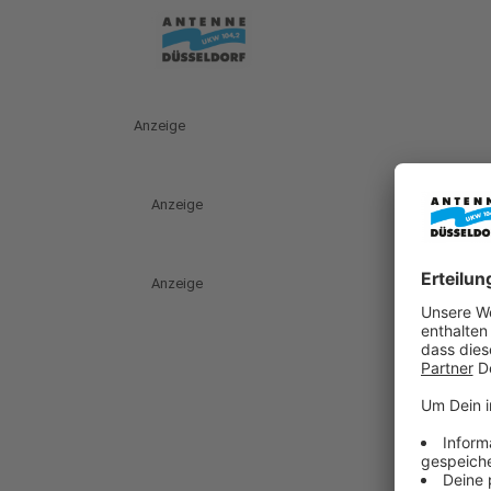
Anzeige
Anzeige
Anzeige