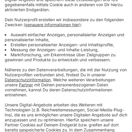
(Rath): Infoveranstaltung für Eltern "AEG Check"
am Mittwoch, 14.01.2026, 19 bis 20 Uhr
Max-Planck-Gymnasium, Koetschaustr. 36
(Stockum): Infoabend am Donnerstag, 15.01.
2026, 19 Uhr
Schloß-Gymnasium Benrath, Benrodestr. 132
(Benrath): Informationsabend Klasse 5 am
Donnerstag, 15.01.2026, 19 Uhr, in der Aula
Gymnasium Heinzelmännchenweg, Schlüterstr.
18-20 (Flingern): Informationsabend für Eltern am
Donnerstag, 15.01.2025, 19 Uhr, nur nach
vorheriger Anmeldung mit Angabe der
Personenanzahl per Mail an:
schule.abfrage@duesseldorf.de
Geschwister-Scholl-Gymnasium, Redinghovenstr.
41 (Bilk): Infoabend am Donnerstag, 15.01.2026,
19 Uhr
Görres-Gymnasium, Königsallee 57 (Stadtmitte):
Infoabend am Donnerstag, 15.01.2026, 19 Uhr in