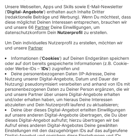
Hospitationsmöglichkeit von Montag, 12.01.2026,
bis Freitag, 16.01.2026, nach vorheriger
telefonischer Vereinbarung
Toni-Turek-Realschule, Klapheckstr. 31
(Stockum): Elterninformationsabend am Dienstag,
13.01.2026, 18 bis 19 Uhr
Flora-Realschule, Florastr. 69 (Unterbilk):
Informationsabend für Eltern am Dienstag,
13.01.2026, 19 Uh
Luisen-Gymnasium, Bastionstr. 24 (Stadtmitte):
Elterninformationsabend am Dienstag,
13.01.2026, 19 Uhr, Bastionstr.
Thomas-Edison-Realschule, Schlüterstr. 18-20
(Flingern): Führung durch den Schulbau am
14.01.2026, 18 Uhr
Maria-Montessori-Gesamtschule, Lindenstr. 140
(Flingern): Infoabend am Mittwoch, 14.01.2026, 19
Uhr
Albert-Einstein-Gymnasium, Theodorstr. 297