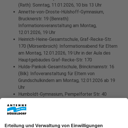
(Rath): Sonntag, 11.01.2026, 10 bis 13 Uhr
Annette-von-Droste-Hülshoff-Gymnasium,
Brucknerstr. 19 (Benrath):
Informationsveranstaltung am Montag,
12.01.2026, 19 Uhr
Heinrich-Heine-Gesamtschule, Graf-Recke-Str.
170 (Mörsenbroich): Informationsabend für Eltern
am Montag, 12.01.2026, 19 Uhr in der Aula des
Hauptgebäudes Graf-Recke-Str. 170
Hulda-Pankok-Gesamtschule, Brinckmannstr. 16
(Bilk): Infoveranstaltung für Eltern von
Grundschulkindern am Montag, 12.01.2026 ab 19
Uhr
Humboldt-Gymnasium, Pempelforter Str. 40
(Pempelfort): Informationsabend am Montag,
12.01.2026, 19.30 Uhr
Gemeinschaftshauptschule Graf-Recke-Straße,
Graf-Recke-Str. 230 (Grafenberg):