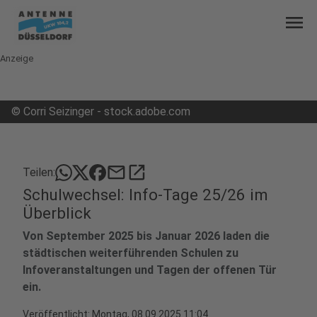
menu
Anzeige
©
Corri Seizinger - stock.adobe.com
mail
open_in_new
Teilen:
Schulwechsel: Info-Tage 25/26 im
Überblick
Von September 2025 bis Januar 2026 laden die
städtischen weiterführenden Schulen zu
Infoveranstaltungen und Tagen der offenen Tür
ein.
Veröffentlicht:
Montag, 08.09.2025 11:04