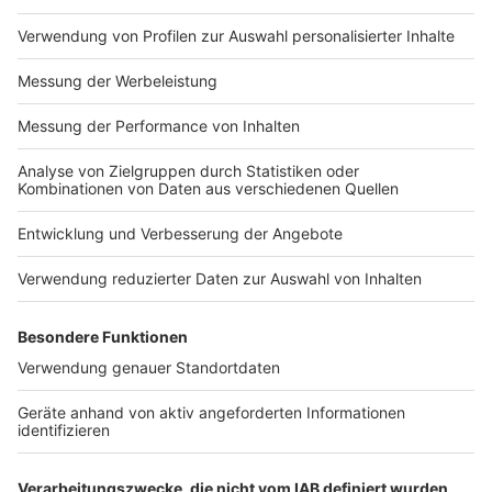
Anzeige
Weitere Infos und Links zum Thema:
Anzeige
Die Meldung der Stadt
Übersicht über Schulen in Düsseldorf
Anzeige
Folge uns für mehr News & Updates:
Anzeige
Livestream
|
Instagram
|
Facebook
|
WhatsApp-Kanal