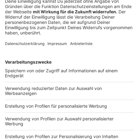
Gesamtschule Stettiner Straße, Stettiner Str. 98
(Garath): Informationsabend am Montag,
19.01.2026, 19 Uhr
Marie-Curie-Gymnasium, Gräulingerstr. 15
(Gerresheim): Informationsabend am Dienstag,
20.01.2026, 18 Uhr
Realschule Friedrichstadt, Luisenstr. 73
(Friedrichstadt): Informationsabend für neue
Eltern am Dienstag, 20.01.2026, 18 bis 19 Uhr
Comenius-Gymnasium, Hansaallee 90
(Oberkassel): Informationsveranstaltung am
Dienstag, 20.01.2026 um 19 Uhr
Leibniz-Montessori-Gymnasium, Scharnhorststr. 8
(Pempelfort): Informationsabend am Dienstag,
27.01.2026, 19 Uhr in der Mens
Wim-Wenders-Gymnasium, Schmiedestr. 25
(Oberbilk): Infoveranstaltung für Kinder und Eltern
am Dienstag, 27.01.2026, 19 Uhr