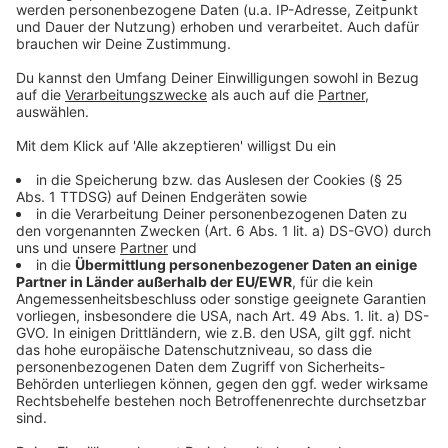
der Aula
Gymnasium Bernburger Straße, Bernburger Str. 44
(Eller): Informationsabend für Eltern am
Donnerstag, 15.01.2026, 19 Uhr, um Anmeldung
wird gebeten
Gymnasium Gerresheim, Am Poth 60 (Gerresheim):
Infoabend am Donnerstag, 15.01.2026, 19 Uhr
Cecilien-Gymnasium, Schorlemerstr. 99
(Niederkassel): Informationsveranstaltung am
Donnerstag, 15.01.2026, 19 Uhr
Elise-Freinet-Gesamtschule, Aldekerkstr. 23
(Heerdt): Informationsveranstaltung am Samstag,
17.01.2026, 10 bis 12 Uhr im Auditorium;
Benzenberg-Realschule, Siegburger Str. 38
(Oberbilk): Samstag, 17.01.2026, 10 bis 13.30 Uh
Lessing-Gymnasium und Berufskolleg, Ellerstr. 84
(Oberbilk): Informationsabend für die Eltern am
Montag, 19.01.2026, 19 Uhr in der Aula