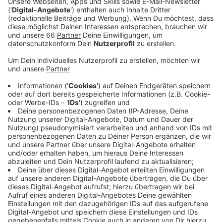
ADAC.
Veröffentlicht:
Donnerstag, 15.08.2024 05:42
Anzeige
Die Stadt kündigt außerdem besondere
Verkehrskontrollen zum Schulstart an. Die
Verkehrsüberwachung ist dann mit mehreren
Radarwagen und Überwachungsanhängern im Einsatz,
um die Geschwindigkeit auf Schulwegen zu messen.
Im vergangenen Jahr hatte es dabei unglaubliche
3.000 Verwarnungen gegeben. Außerdem werden ab
nächster Woche auch wieder die Halteverbote rund
um Schulen kontrolliert. Denn immer wieder parken
Eltern dort in zweiter Reihe, auf Geh- oder Radwegen.
Auch hier gab es vergangenes Jahr über 1.000
Verwarnungen. Der ADAC warnt deswegen ebenfalls