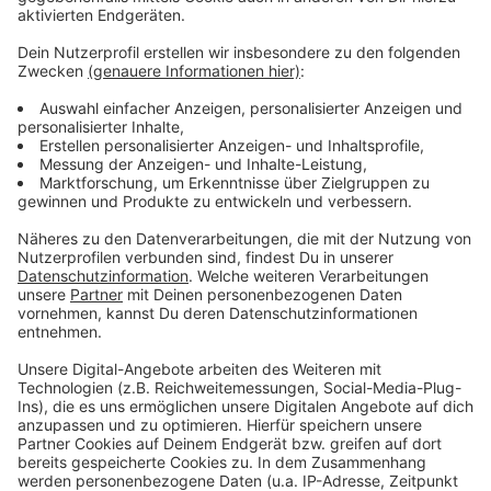
vor diesen "Eltern-Taxis".
Anzeige
Weitere Infos und Links zum Thema:
Anzeige
Sicheren Schulweg vorher einüben
Stadt Düsseldorf kündigt Verkehrskontrollen zum
Schulstart an
Kinder-Verkehrspläne für Düsseldorfer Stadtteile
Anzeige